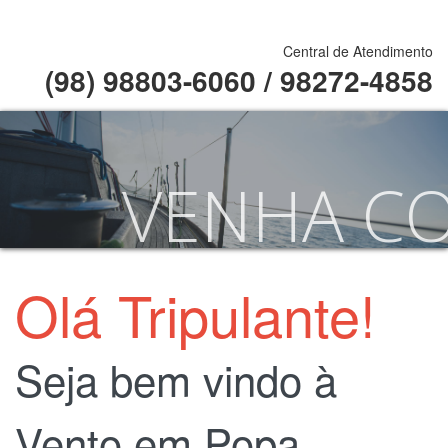
Central de Atendimento
(98) 98803-6060 / 98272-4858
VENHA C
NOSSOS S
Olá Tripulante!
ESPECIAL
Seja bem vindo à
Vento em Popa